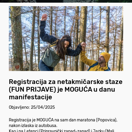
Registracija za netakmičarske staze
(FUN PRIJAVE) je MOGUĆA u danu
manifestacije
Objavljeno: 25/04/2025
Registracija је MOGUĆA na sam dan maratona (Popovica),
nakon izlaska iz autobusa.
Kao i na Letenci (Pripravnički zapad-zapad) і Jazku (Mali