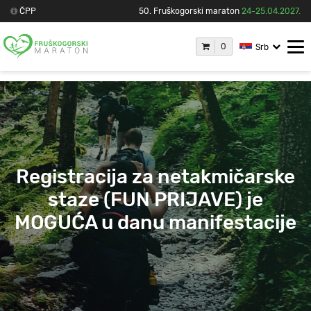
ČPP
50. Fruškogorski maraton
24-25.04.2027.
0
Srb
Registracija za netakmičarske
staze (FUN PRIJAVE) je
MOGUĆA u danu manifestacije