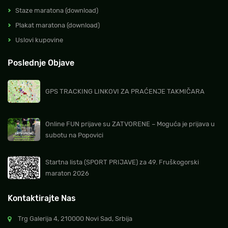
Staze maratona (download)
Plakat maratona (download)
Uslovi kupovine
Poslednje Objave
GPS TRACKING LINKOVI ZA PRAĆENJE TAKMIČARA
Online FUN prijave su ZATVORENE – Moguća je prijava u
subotu na Popovici
Startna lista (SPORT PRIJAVE) za 49. Fruškogorski
maraton 2026
Kontaktirajte Nas
Trg Galerija 4, 210000 Novi Sad, Srbija