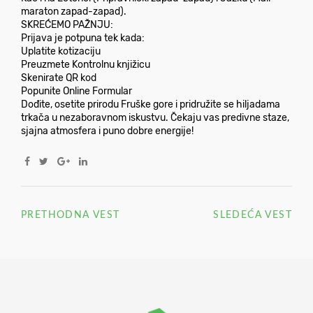
maraton zapad-zapad).
SKREĆEMO PAŽNJU:
Prijava је potpuna tek kada:
Uplatite kotizaciju
Preuzmete Kontrolnu knjižicu
Skenirate QR kod
Popunite Online Formular
Dođite, osetite prirodu Fruške gore і pridružite se hiljadama
trkača u nezaboravnom iskustvu. Čekaju vas predivne staze,
sjajna atmosfera і puno dobre energije!
PRETHODNA VEST
SLEDEĆA VEST