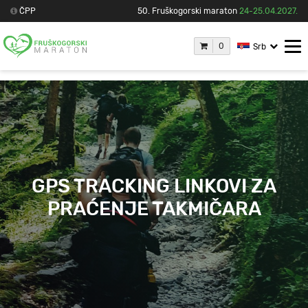
ČPP
50. Fruškogorski maraton
24-25.04.2027.
0
Srb
GPS TRACKING LINKOVI ZA
PRAĆENJE TAKMIČARA