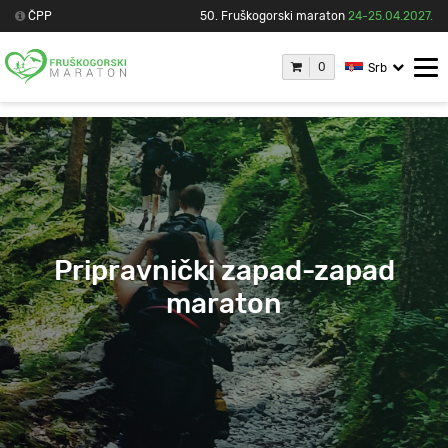
ČPP
50. Fruškogorski maraton
24-25.04.2027.
0
Srb
Pripravnički zapad-zapad
maraton