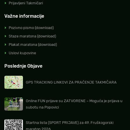
Prijavljeni Takmičari
Važne informacije
Pozivno pismo (download)
Staze maratona (download)
Plakat maratona (download)
Uslovi kupovine
Poslednje Objave
GPS TRACKING LINKOVI ZA PRAĆENJE TAKMIČARA
Online FUN prijave su ZATVORENE – Moguća je prijava u
subotu na Popovici
Startna lista (SPORT PRIJAVE) za 49. Fruškogorski
maraton 2026