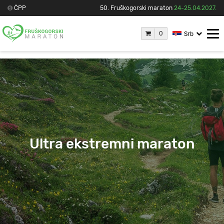
ČPP
50. Fruškogorski maraton
24-25.04.2027.
0
Srb
Ultra ekstremni maraton