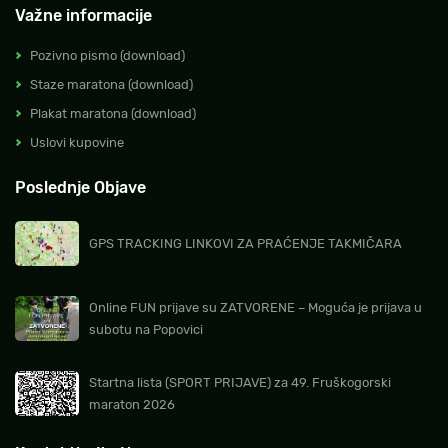
Važne informacije
Pozivno pismo (download)
Staze maratona (download)
Plakat maratona (download)
Uslovi kupovine
Poslednje Objave
GPS TRACKING LINKOVI ZA PRAĆENJE TAKMIČARA
Online FUN prijave su ZATVORENE – Moguća je prijava u
subotu na Popovici
Startna lista (SPORT PRIJAVE) za 49. Fruškogorski
maraton 2026