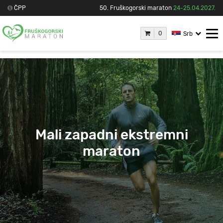
ČPP
50. Fruškogorski maraton
24-25.04.2027.
0
Srb
Mali zapadni ekstremni
maraton