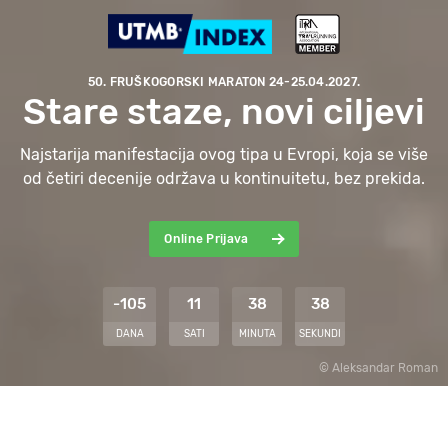
50. FRUŠKOGORSKI MARATON 24-25.04.2027.
Stare staze, novi ciljevi
Najstarija manifestacija ovog tipa u Evropi, koja se više
od četiri decenije održava u kontinuitetu, bez prekida.
Online Prijava
-105
11
38
38
DANA
SATI
MINUTA
SEKUNDI
© Aleksandar Roman