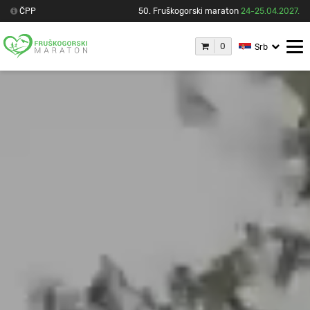
ČPP
50. Fruškogorski maraton
24-25.04.2027.
0
Srb